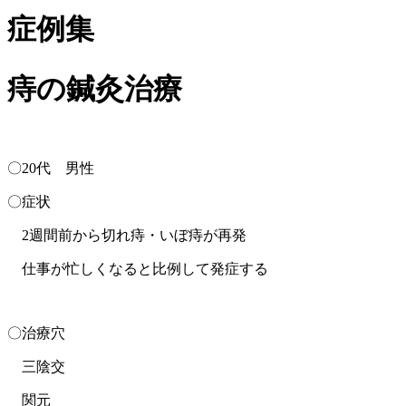
症例集
痔の鍼灸治療
〇20代 男性
〇症状
2週間前から切れ痔・いぼ痔が再発
仕事が忙しくなると比例して発症する
〇治療穴
三陰交
関元