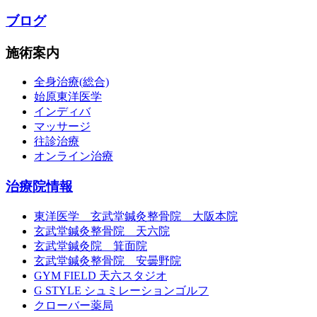
ブログ
施術案内
全身治療(総合)
始原東洋医学
インディバ
マッサージ
往診治療
オンライン治療
治療院情報
東洋医学 玄武堂鍼灸整骨院 大阪本院
玄武堂鍼灸整骨院 天六院
玄武堂鍼灸院 箕面院
玄武堂鍼灸整骨院 安曇野院
GYM FIELD 天六スタジオ
G STYLE シュミレーションゴルフ
クローバー薬局