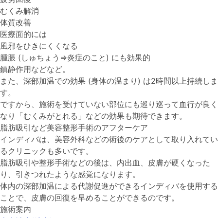
むくみ解消
体質改善
医療面的には
風邪をひきにくくなる
腫脹 (しゅちょう⇒炎症のこと) にも効果的
鎮静作用などなど。
また、深部加温での効果 (身体の温まり) は2時間以上持続しま
す。
ですから、施術を受けていない部位にも巡り巡って血行が良く
なり「むくみがとれる」などの効果も期待できます。
脂肪吸引など美容整形手術のアフターケア
インディバは、美容外科などの術後のケアとして取り入れてい
るクリニックも多いです。
脂肪吸引や整形手術などの後は、内出血、皮膚が硬くなった
り、引きつれたような感覚になります。
体内の深部加温による代謝促進ができるインディバを使用する
ことで、皮膚の回復を早めることができるのです。
施術案内