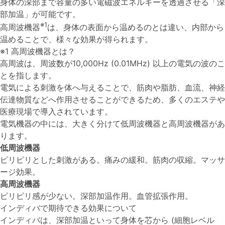
身体の深部まで容量の多い電磁波エネルギーを透過させる「深
部加温」が可能です。
※1
高周波機器
は、身体の表面から温めるのとは違い、内部から
温めることで、様々な効果が得られます。
※1
高周波機器とは？
高周波は、周波数が10,000Hz (0.01MHz) 以上の電気の波のこ
とを指します。
電気による刺激を体へ与えることで、筋肉や脂肪、血流、神経
伝達物質などへ作用させることができるため、多くのエステや
医療現場で導入されています。
電気機器の中には、大きく分けて低周波機器と高周波機器があ
ります。
低周波機器
ピリピリとした刺激がある。痛みの緩和。筋肉の収縮。マッサ
ージ効果。
高周波機器
ピリピリ感が少ない。深部加温作用。血管拡張作用。
インディバで期待できる効果について
インディバは、深部加温といって身体を芯から (細胞レベル